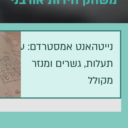
משחק חידות אורבני
נייטהאנט אמסטרדם: על
תעלות, גשרים ומנזר
מקולל
הייתה תקופה שבה כל כמה זמן חזרנו כל החבר׳ה
לאמסטרדם. אנחנו עשרה חבר׳ה ממש קרובים
ממודיעין-מכבים-רעות, אז תהיו בטוחים שיש לנו שם
לחבורה:...