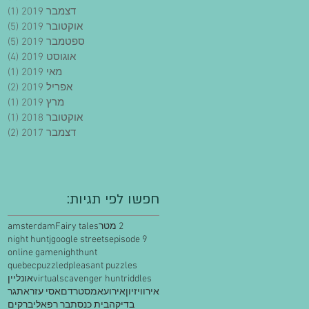
דצמבר 2019
(1)
פו
אוקטובר 2019
(5)
5 פוסטים
ספטמבר 2019
(5)
5 פוסטים
אוגוסט 2019
(4)
4 פוסטים
מאי 2019
(1)
פו
אפריל 2019
(2)
2 פוסטים
מרץ 2019
(1)
פו
אוקטובר 2018
(1)
פו
דצמבר 2017
(2)
2 פוסטים
:חפשו לפי תגיות
2 מטר
Fairy tales
amsterdam
night hunt
j
google streets
episode 9
online game
nighthunt
quebec
puzzled
pleasant puzzles
riddles
scavenger hunt
virtual
אונליין
אירוויזיון
אירוע
אמסטרדם
אסי עזר
אתגר
בדיקה
בית כנסת
בר רפאלי
ברקים