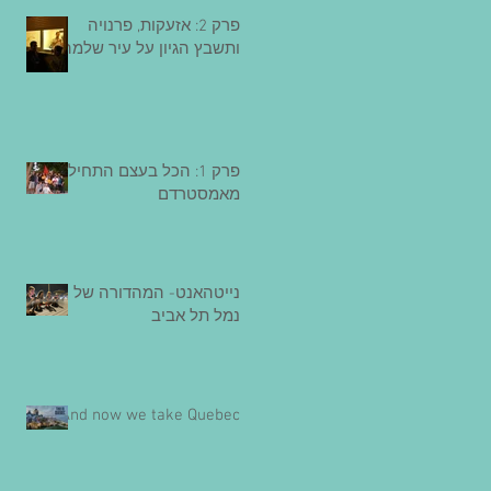
פרק 2: אזעקות, פרנויה
ותשבץ הגיון על עיר שלמה
פרק 1: הכל בעצם התחיל
מאמסטרדם
נייטהאנט- המהדורה של
נמל תל אביב
And now we take Quebec