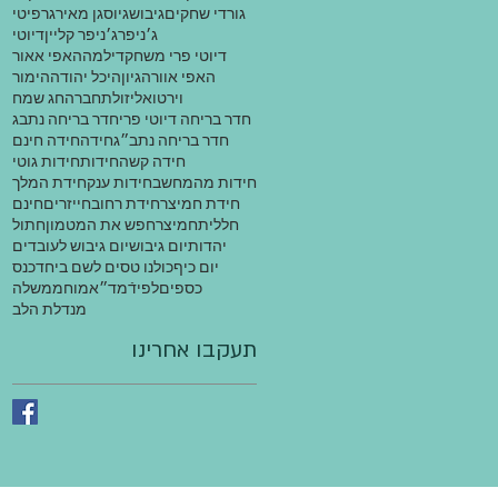
גורדי שחקים
גיבוש
גיוס
גן מאיר
גרפיטי
ג׳ניפר
ג׳ניפר קליין
דיוטי
דיוטי פרי משחק
דילמה
האפי אאור
האפי אוור
הגיון
היכל יהודה
הימור
וירטואלי
זולת
חברה
חג שמח
חדר בריחה דיוטי פרי
חדר בריחה נתבג
חדר בריחה נתב״ג
חידה
חידה חינם
חידה קשה
חידות
חידות גוטי
חידות מהמחשב
חידות ענק
חידת המלך
חידת חמיצר
חידת רחוב
חייזרים
חינם
חללית
חמיצר
חפש את המטמון
חתול
יהדות
יום גיבוש
יום גיבוש לעובדים
יום כיף
כולנו טסים לשם ביחד
כנס
כספים
לפידֿ
מד״א
מוח
ממשלה
מנדלת הלב
תעקבו אחרינו