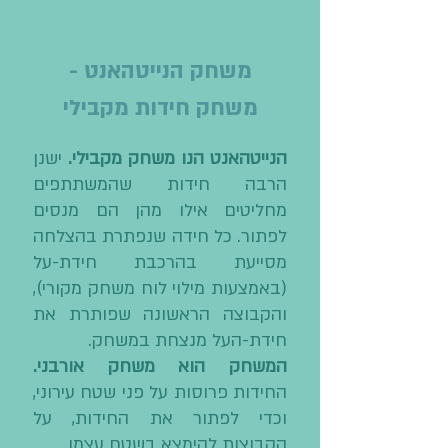
משחק הנייטהאנט -
משחק חידות מקבילי
הנייטהאנט הנו משחק מקבילי.
ישנן
הרבה חידות שהמשתתפים
מחליטים אילו מהן הם מנסים
לפתור. כל חידה שנפתרת בהצלחה
מסייעת בהרכבת חידת-על
(באמצעות מילוי לוח משחק מקורי),
והקבוצה הראשונה שפותרת את
חידת-העל מנצחת במשחק.
המשחק הוא משחק אורבני.
החידות פרוסות על פני שטח עירוני,
וכדי לפתור את החידות, על
הקבוצות להימצא בשטח עצמו.