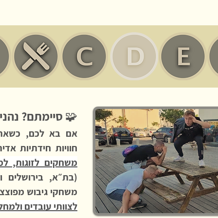
🧩 סיימתם? נהני
אם בא לכם, כשאתם
חוויות חידתיות אדיר
משחקים לזוגות, למ
(בת״א, בירושלים ו
משחקי גיבוש מפוצצי
לצוותי עובדים ולמח