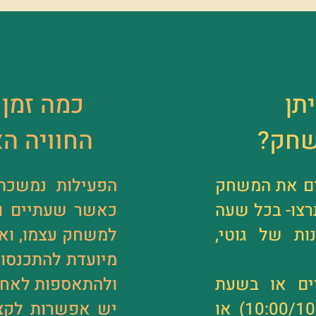
תן
כמה זמן
שחק?
החוויה ה
יים את המשחק
הפעילות נמשכת
רצו- בכל שעה
כאשר שעתיים וח
ות של גוטי,
למשחק עצמו, ואי
מיועדת להתכנסות
רים או בשעת
ולהתאספות לאח
בוקר (בסביבות 10:00/10:30) או
יש אפשרות לקצר