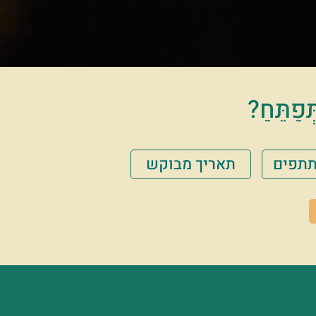
תֵּחַ?